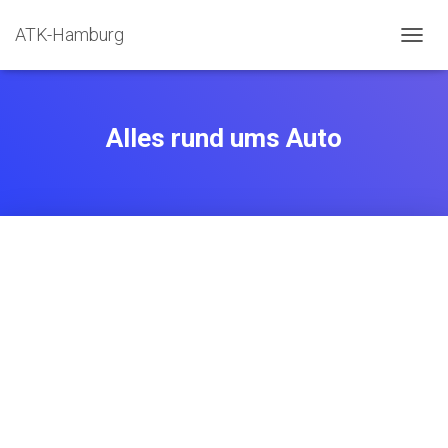
ATK-Hamburg
N
A
V
I
G
Alles rund ums Auto
A
T
I
O
N
U
M
S
C
H
A
L
T
E
N