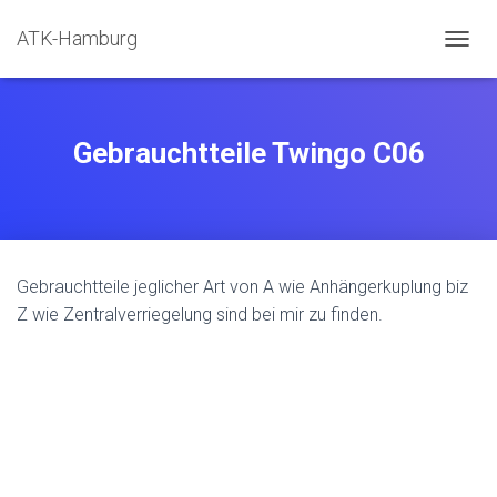
ATK-Hamburg
N
A
V
I
G
Gebrauchtteile Twingo C06
A
T
I
O
N
U
Gebrauchtteile jeglicher Art von A wie Anhängerkuplung biz
M
S
Z wie Zentralverriegelung sind bei mir zu finden.
C
H
A
L
T
E
N